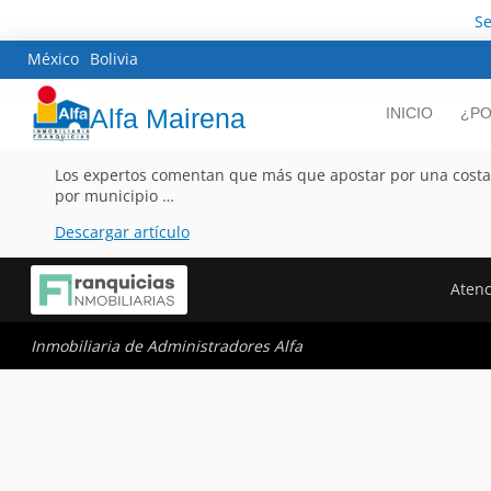
Se
México
Bolivia
Alfa Mairena
INICIO
¿PO
Los expertos comentan que más que apostar por una costa o 
por municipio …
Descargar artículo
Atenc
Inmobiliaria de Administradores Alfa