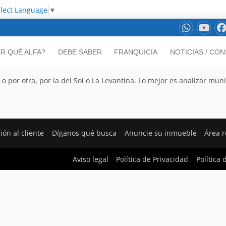
lect Language
▼
R QUÉ ALFA?
DEBE SABER
FRANQUICIA
NOTICIAS / CO
por otra, por la del Sol o La Levantina. Lo mejor es analizar muni
ión al cliente
Díganos qué busca
Anuncie su inmueble
Área 
Aviso legal
Política de Privacidad
Política 