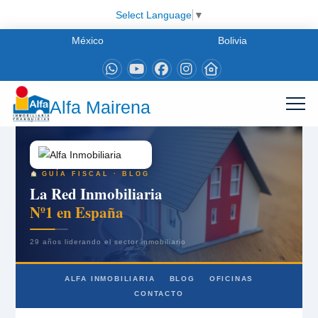
Select Language
▼
México
Bolivia
Alfa Mairena
GUÍA FISCAL · BLOG
La Red Inmobiliaria
Nº1 en España
29 años liderando el sector inmobiliario
ALFA INMOBILIARIA
BLOG
OFICINAS
CONTACTO