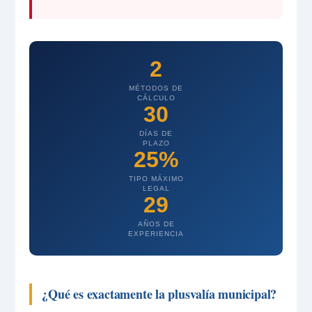
2
MÉTODOS DE
CÁLCULO
30
DÍAS DE
PLAZO
25%
TIPO MÁXIMO
LEGAL
29
AÑOS DE
EXPERIENCIA
¿Qué es exactamente la plusvalía municipal?