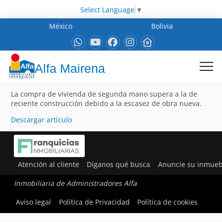
Select Language
▼
México
Bolivia
Alfa Mairena
La compra de vivienda de segunda mano supera a la de
reciente construcción debido a la escasez de obra nueva.
Descargar artículo
Atención al cliente
Díganos qué busca
Anuncie su inmueb
Inmobiliaria de Administradores Alfa
Aviso legal
Política de Privacidad
Política de cookies