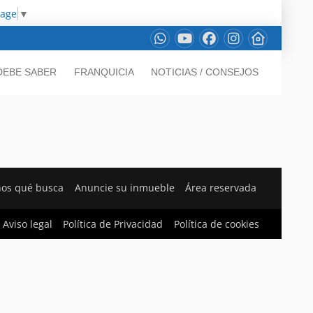
uage
▼
DEBE SABER
FRANQUICIA
NOTICIAS / CONSEJOS
nos qué busca
Anuncie su inmueble
Área reservada
Aviso legal
Política de Privacidad
Política de cookies