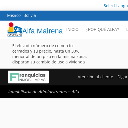
Select Lang
México
Bolivia
Alfa Mairena
INICIO
¿POR QUÉ ALFA?
El elevado número de comercios
cerrados y su precio, hasta un 30%
menor al de un piso en la misma zona,
disparan su cambio de uso a vivienda
Atención al cliente
Díga
Inmobiliaria de Administradores Alfa