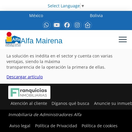
Select Language
▼
México
Bolivia
Alfa Mairena
La solución es inédita en el sector y cuenta con varias
ventajas, siendo la máxima
transparencia de la operación la primera de ellas.
Descargar artículo
Atención al cliente
Díganos qué busca
Anuncie su inmueb
Inmobiliaria de Administradores Alfa
Aviso legal
Política de Privacidad
Política de cookies