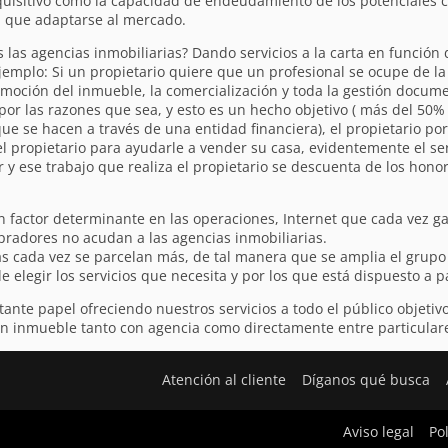
quisitivo como la capacidad de endeudamiento de los potenciales
en que adaptarse al mercado.
las agencias inmobiliarias? Dando servicios a la carta en función 
jemplo: Si un propietario quiere que un profesional se ocupe de la
omoción del inmueble, la comercialización y toda la gestión docume
or las razones que sea, y esto es un hecho objetivo ( más del 50% 
que se hacen a través de una entidad financiera), el propietario p
 propietario para ayudarle a vender su casa, evidentemente el serv
 y ese trabajo que realiza el propietario se descuenta de los honor
un factor determinante en las operaciones, Internet que cada vez 
radores no acudan a las agencias inmobiliarias.
s cada vez se parcelan más, de tal manera que se amplia el grupo 
de elegir los servicios que necesita y por los que está dispuesto a 
ante papel ofreciendo nuestros servicios a todo el público objetiv
n inmueble tanto con agencia como directamente entre particular
Atención al cliente
Díganos qué busca
Aviso legal
Po