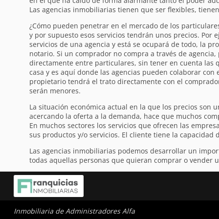
en el que ha caído de forma alarmante tanto el poder ad
Las agencias inmobiliarias tienen que ser flexibles, tien
¿Cómo pueden penetrar en el mercado de los particulares 
y por supuesto esos servicios tendrán unos precios. Por e
servicios de una agencia y está se ocupará de todo, la pr
notario. Si un comprador no compra a través de agencia, p
directamente entre particulares, sin tener en cuenta las 
casa y es aquí donde las agencias pueden colaborar con el
propietario tendrá el trato directamente con el comprador
serán menores.
La situación económica actual en la que los precios son 
acercando la oferta a la demanda, hace que muchos comp
En muchos sectores los servicios que ofrecen las empresa
sus productos y/o servicios. El cliente tiene la capacidad 
Las agencias inmobiliarias podemos desarrollar un import
todas aquellas personas que quieran comprar o vender u
Inmobiliaria de Administradores Alfa