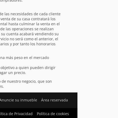
 compradores.
de las necesidades de cada cliente
 venta de su casa contratará los
ntal hasta culminar la venta en el
de las operaciones se realizan
or su cuenta acabará vendiendo su
icio no será como el anterior, el
arios y por tanto los honorarios
gana más peso en el mercado
objetivo a quien pueden dirigir
pagar un precio.
o de nuestro negocio, que son
es.
Anuncie su inmueble
Área reservada
lítica de Privacidad
Política de cookies