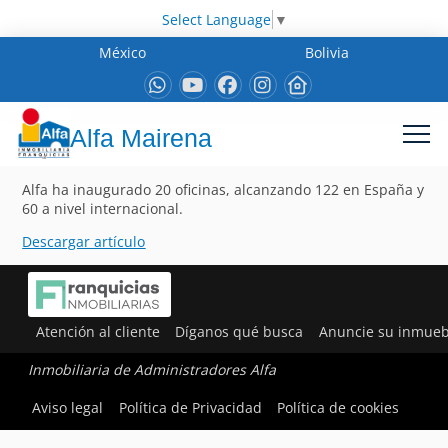
Select Language
▼
México
Bolivia
Alfa Mairena
Alfa ha inaugurado 20 oficinas, alcanzando 122 en España y
60 a nivel internacional.
Descargar artículo
Atención al cliente
Díganos qué busca
Anuncie su inmueb
Inmobiliaria de Administradores Alfa
Aviso legal
Política de Privacidad
Política de cookies