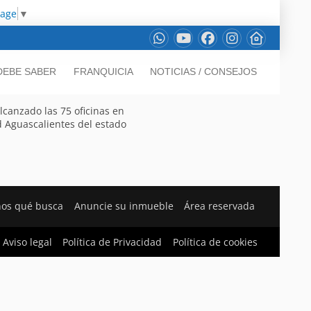
uage
▼
DEBE SABER
FRANQUICIA
NOTICIAS / CONSEJOS
lcanzado las 75 oficinas en
d Aguascalientes del estado
nos qué busca
Anuncie su inmueble
Área reservada
Aviso legal
Política de Privacidad
Política de cookies