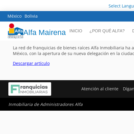
Select Lang
México
Bolivia
Alfa Mairena
INICIO
¿POR QUÉ ALFA?
La red de franquicias de bienes raíces Alfa Inmobiliaria ha a
México, con la apertura de su nueva delegación en la ciuda
Descargar artículo
Atención al cliente
Díga
Inmobiliaria de Administradores Alfa