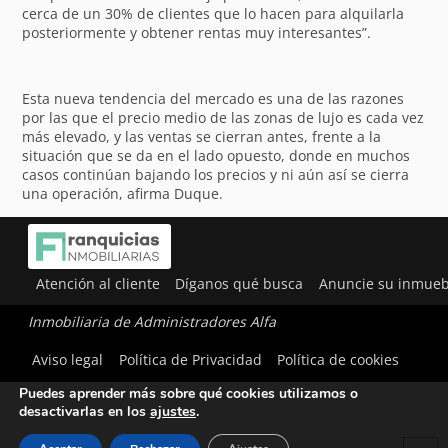
cerca de un 30% de clientes que lo hacen para alquilarla
posteriormente y obtener rentas muy interesantes”.
Esta nueva tendencia del mercado es una de las razones
por las que el precio medio de las zonas de lujo es cada vez
más elevado, y las ventas se cierran antes, frente a la
situación que se da en el lado opuesto, donde en muchos
casos continúan bajando los precios y ni aún así se cierra
una operación, afirma Duque.
Atención al cliente
Díganos qué busca
Anuncie su inmueb
Inmobiliaria de Administradores Alfa
Utilizamos cookies para ofrecerte la mejor experiencia en
Aviso legal
Política de Privacidad
Política de cookies
nuestra web.
Puedes aprender más sobre qué cookies utilizamos o
desactivarlas en los
ajustes
.