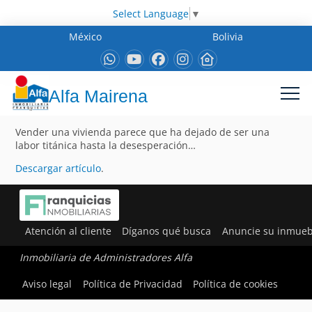
Select Language
▼
México
Bolivia
Alfa Mairena
Vender una vivienda parece que ha dejado de ser una
labor titánica hasta la desesperación…
Descargar artículo
.
Atención al cliente
Díganos qué busca
Anuncie su inmueb
Inmobiliaria de Administradores Alfa
Aviso legal
Política de Privacidad
Política de cookies