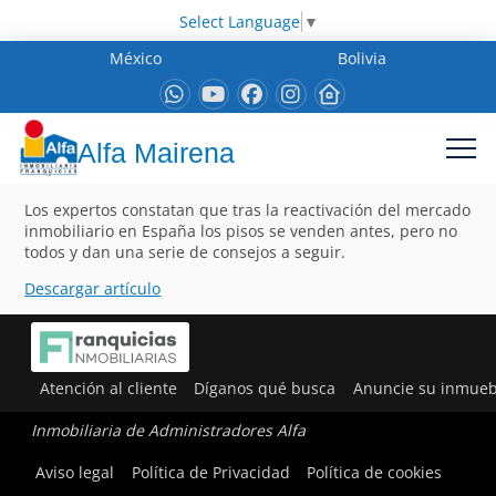
Select Language
▼
México
Bolivia
Alfa Mairena
Los expertos constatan que tras la reactivación del mercado
inmobiliario en España los pisos se venden antes, pero no
todos y dan una serie de consejos a seguir.
Descargar artículo
Atención al cliente
Díganos qué busca
Anuncie su inmueb
Inmobiliaria de Administradores Alfa
Aviso legal
Política de Privacidad
Política de cookies