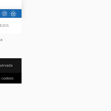
SEJOS
ia
eservada
e cookies