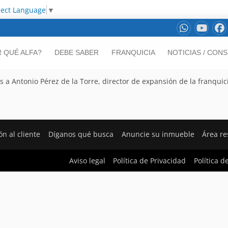
lect Language
▼
 QUÉ ALFA?
DEBE SABER
FRANQUICIA
NOTICIAS / CON
a Antonio Pérez de la Torre, director de expansión de la franquic
ón al cliente
Díganos qué busca
Anuncie su inmueble
Área r
Aviso legal
Política de Privacidad
Política d