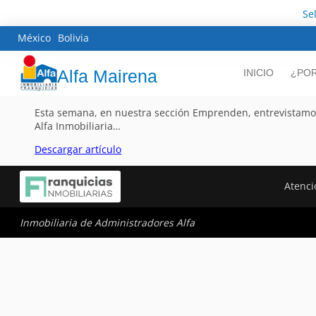
Se
México
Bolivia
Alfa Mairena
INICIO
¿POR
Esta semana, en nuestra sección Emprenden, entrevistamos 
Alfa Inmobiliaria…
Descargar artículo
Atenci
Inmobiliaria de Administradores Alfa