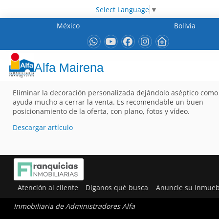
Select Language
▼
México
Bolivia
Alfa Mairena
Eliminar la decoración personalizada dejándolo aséptico como 
ayuda mucho a cerrar la venta. Es recomendable un buen
posicionamiento de la oferta, con plano, fotos y vídeo.
Descargar artículo
Atención al cliente
Díganos qué busca
Anuncie su inmueb
Inmobiliaria de Administradores Alfa