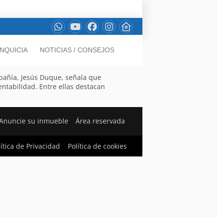
NQUICIA
NOTICIAS / CONSEJOS
mpañía, Jesús Duque, señala que
entabilidad. Entre ellas destacan
Anuncie su inmueble
Área reservada
lítica de Privacidad
Política de cookies