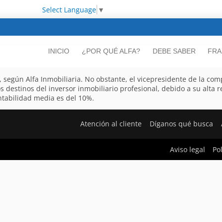
Select Language
▼
INICIO
¿POR QUÉ ALFA?
DEBE SABER
FRA
, según Alfa Inmobiliaria. No obstante, el vicepresidente de la co
 destinos del inversor inmobiliario profesional, debido a su alta r
entabilidad media es del 10%.
Atención al cliente
Díganos qué busca
Aviso legal
Po