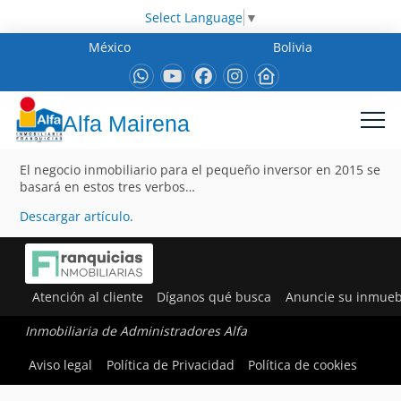
Select Language
▼
México
Bolivia
Alfa Mairena
El negocio inmobiliario para el pequeño inversor en 2015 se
basará en estos tres verbos…
Descargar artículo
.
Atención al cliente
Díganos qué busca
Anuncie su inmueb
Inmobiliaria de Administradores Alfa
Aviso legal
Política de Privacidad
Política de cookies