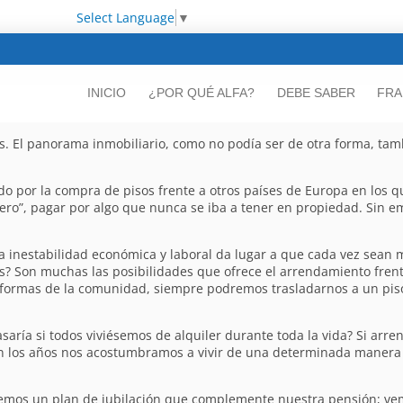
Select Language
▼
INICIO
¿POR QUÉ ALFA?
DEBE SABER
FRA
 El panorama inmobiliario, como no podía ser de otra forma, tamb
do por la compra de pisos frente a otros países de Europa en los 
inero”, pagar por algo que nunca se iba a tener en propiedad. Sin 
la inestabilidad económica y laboral da lugar a que cada vez sean
as? Son muchas las posibilidades que ofrece el arrendamiento fren
eformas de la comunidad, siempre podremos trasladarnos a un pis
aría si todos viviésemos de alquiler durante toda la vida? Si arre
 los años nos acostumbramos a vivir de una determinada manera y
nemos un plan de jubilación que complemente nuestra pensión; ve