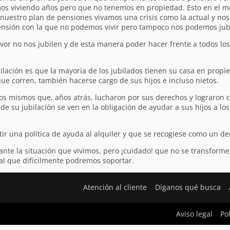
amos viviendo años pero que no tenemos en propiedad. Esto en el 
uestro plan de pensiones vivamos una crisis como la actual y nos
nsión con la que no podemos vivir pero tampoco nos podemos jubi
vor no nos jubilen y de esta manera poder hacer frente a todos los
lación es que la mayoría de los jubilados tienen su casa en propie
que corren, también hacerse cargo de sus hijos e incluso nietos.
sos mismos que, años atrás, lucharon por sus derechos y lograron c
e su jubilación se ven en la obligación de ayudar a sus hijos a lo
stir una política de ayuda al alquiler y que se recogiese como un 
 ante la situación que vivimos, pero ¡cuidado! que no se transfo
al que difícilmente podremos soportar.
Atención al cliente
Díganos qué busca
Aviso legal
Po