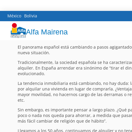
México
Bolivia
Alfa Mairena
El panorama español está cambiando a pasos agigantados.
nueva situación.
Tradicionalmente, la sociedad española se ha caracteriza
alquiler. En España arrendar era sinónimo de “tirar el d
evolucionado.
La tendencia inmobiliaria está cambiando, no hay duda: 
por alquilar una vivienda en lugar de comprarla. ¿Ventaj
mayor movilidad, no hacernos cargo de las derramas o r
etc.
Sin embargo, es importante pensar a largo plazo. ¿Qué pas
poco o nada nos queda para ahorrar, a medida que pasan
más fácil cambiar de religión que de hábito”.
Llegamos a los 50 años, continuamos de alquiler y no te